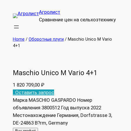
Перейти
Агролист
к
Сравнение цен на сельхозтехнику
содержимому
Home
/
Оборотные плуги
/ Maschio Unico M Vario
4+1
Maschio Unico M Vario 4+1
1 820 709,00
₽
Оставить запрос
Марка MASCHIO GASPARDO Номер
объявления 3800512 Год выпуска 2022
Местонахождение Германия, Dorfstrasse 3,
DE-24863 B?rm, Germany
Buy product