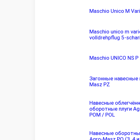
Maschio Unico M Var
Maschio unico m var
volldrehpflug 5-schar
Maschio UNICO NS P
Загонные навесные 
Masz PZ
Навесные облегчён
оборотные плуги Ag
POM / POL
Навесные оборотны
Agro-Masz PO (3, 4 и