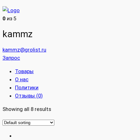
0
из 5
kammz
kammz@grolist.ru
Запрос
Товары
О нас
Политики
Отзывы (
0
)
Showing all 8 results