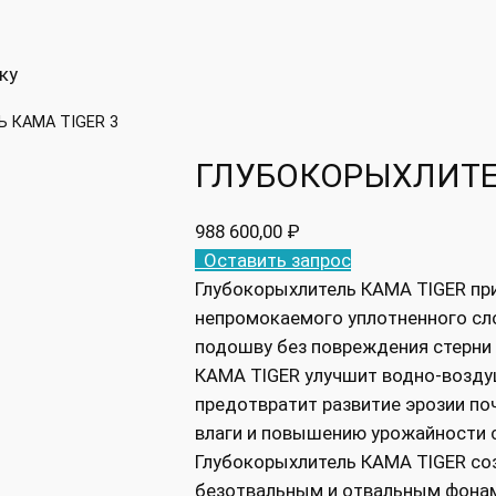
ку
 КАМА TIGER 3
ГЛУБОКОРЫХЛИТЕЛ
988 600,00
₽
Оставить запрос
Глубокорыхлитель КАМА TIGER пр
непромокаемого уплотненного сл
подошву без повреждения стерни 
КАМА TIGER улучшит водно-возду
предотвратит развитие эрозии по
влаги и повышению урожайности 
Глубокорыхлитель КАМА TIGER со
безотвальным и отвальным фонам 