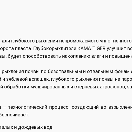
для глубокого рыхления непромокаемого уплотненного
борота пласта. Глубокорыхлители КАМА TIGER улучшит 
чвы, будет способствовать накоплению влаги и повыше
 рыхления почвы по безотвальным и отвальным фонам с 
 и зяблевой вспашек, глубокого рыхления почвы на паро
й обработки мульчированных и стерневых агрофонов, за
м – технологический процесс, создающий во взрыхле
беспечивает:
алых и дождевых вод;