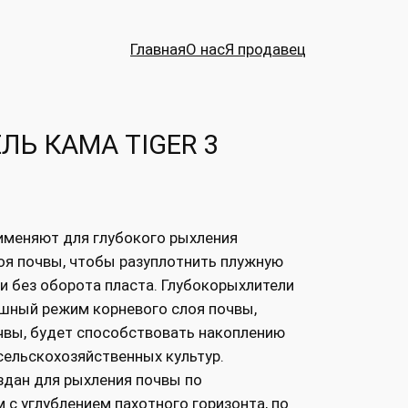
Главная
О нас
Я продавец
Ь КАМА TIGER 3
именяют для глубокого рыхления
оя почвы, чтобы разуплотнить плужную
и без оборота пласта. Глубокорыхлители
шный режим корневого слоя почвы,
чвы, будет способствовать накоплению
сельскохозяйственных культур.
здан для рыхления почвы по
с углублением пахотного горизонта, по