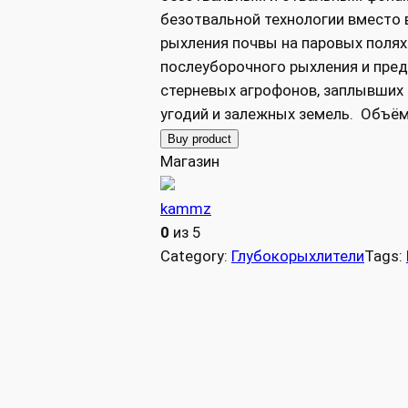
безотвальной технологии вместо 
рыхления почвы на паровых полях 
послеуборочного рыхления и пре
стерневых агрофонов, заплывших 
угодий и залежных земель. Объё
Buy product
Магазин
kammz
0
из 5
Category:
Глубокорыхлители
Tags: