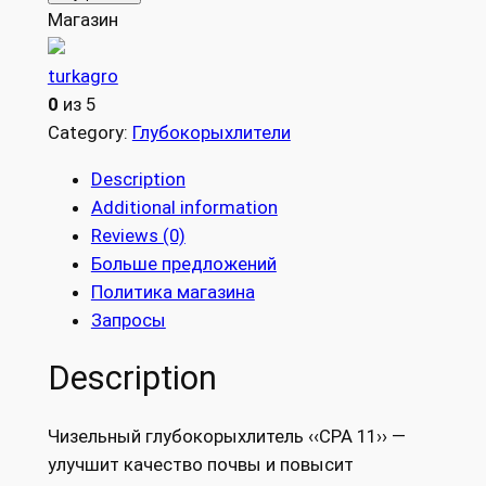
,
Магазин
0
₽
0
.
turkagro
0
из 5
₽
Category:
Глубокорыхлители
.
Description
Additional information
Reviews (0)
Больше предложений
Политика магазина
Запросы
Description
Чизельный глубокорыхлитель ‹‹CPA 11›› —
улучшит качество почвы и повысит