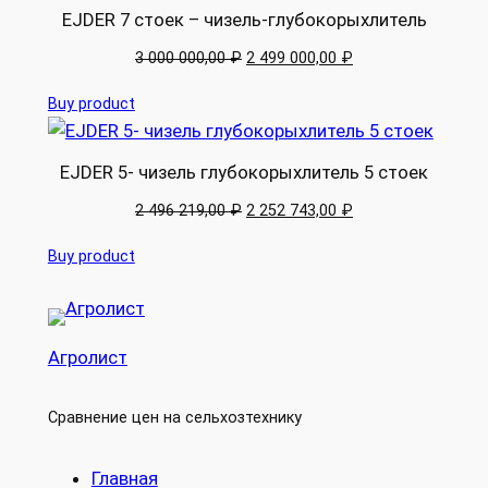
EJDER 7 стоек – чизель-глубокорыхлитель
Original
Current
3 000 000,00
₽
2 499 000,00
₽
price
price
Buy product
was:
is:
3
2
000
499
EJDER 5- чизель глубокорыхлитель 5 стоек
000,00 ₽.
000,00 ₽.
Original
Current
2 496 219,00
₽
2 252 743,00
₽
price
price
Buy product
was:
is:
2
2
496
252
219,00 ₽.
743,00 ₽.
Агролист
Сравнение цен на сельхозтехнику
Главная