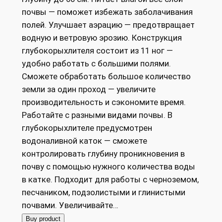
l
p
почвы — поможет избежать заболачивания
p
r
полей. Улучшает аэрацию — предотвращает
r
i
водную и ветровую эрозию. Конструкция
i
c
глубокорыхлителя состоит из 11 ног —
c
e
удобно работать с большими полями.
e
i
Сможете обработать большое количество
w
s
земли за один проход — увеличите
a
:
производительность и сэкономите время.
s
9
Работайте с разными видами почвы. В
:
7
глубокорыхлителе предусмотрен
1
7
водоналивной каток — сможете
1
9
контролировать глубину проникновения в
3
1
почву с помощью нужного количества воды
1
9
в катке. Подходит для работы с черноземом,
9
,
песчаником, подзолистыми и глинистыми
5
0
почвами. Увеличивайте…
7
0
Buy product