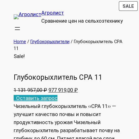
P
P
Перейти
SALE
SALE
Агролист
O
O
к
S
S
Сравнение цен на сельхозтехнику
содержимому
Home
/
Глубокорыхлители
/ Глубокорыхлитель CPA
11
Sale!
Глубокорыхлитель CPA 11
O
C
1 131 957,00
₽
977 919,00
₽
r
u
Оставить запрос
i
r
Чизельный глубокорыхлитель ‹‹CPA 11›› —
g
r
улучшит качество почвы и повысит
i
e
продуктивность урожая Чизельный
n
n
глубокорыхлитель разрабатывает почву на
a
t
глубину до 60 см. Питает влагой все слои