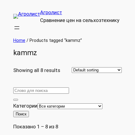
Перейти
Агролист
к
Сравнение цен на сельхозтехнику
содержимому
Home
/ Products tagged “kammz”
kammz
Showing all 8 results
Категории
Поиск
Показано 1 – 8 из 8