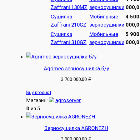
Zaffrani 130MZ
зерносушилки
000,0
Сушилка
Мобильные
4 500
Zaffrani 210GZ
зерносушилки
000,0
Сушилка
Мобильные
5 900
Zaffrani 310GZ
зерносушилки
000,0
Agrimec зерносушилка б/у
3 700 000,00
₽
Buy product
Магазин:
agroserver
0
из 5
Зерносушилка AGRONEZH
3 900 000,00
₽