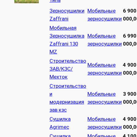
типа
Зерносушилки
Мобильные
6 900
Zaffrani
зерносушилки
000,0
Мобильная
Зерносушилка
Мобильные
6 990
Zaffrani 130
зерносушилки
000,0
MZ
Строительство
Мобильные
4 900
ЗАВ/КЗС/
зерносушилки
000,0
Мехток
Строительство
и
Мобильные
3 900
модернизация
зерносушилки
000,0
зав кзс
Сушилка
Мобильные
4 900
Agrimec
зерносушилки
000,0
Сушилка
Мобильные
4 100