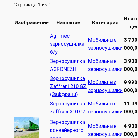
Страница 1 из 1
Итог
Изображение
Название
Категория
це
Agrimec
Мобильные
3 700
зерносушилка
зерносушилки
000,0
б/у
Зерносушилка
Мобильные
3 900
AGRONEZH
зерносушилки
000,0
Зерносушилка
Мобильные
9 990
Zaffrani 210 GZ
зерносушилки
000,0
(Заффрани)
Зерносушилка
Мобильные
11 99
zaffrani 310 GZ
зерносушилки
000,0
Зерносушилка
Мобильные
4 900
конвейерного
зерносушилки
000,0