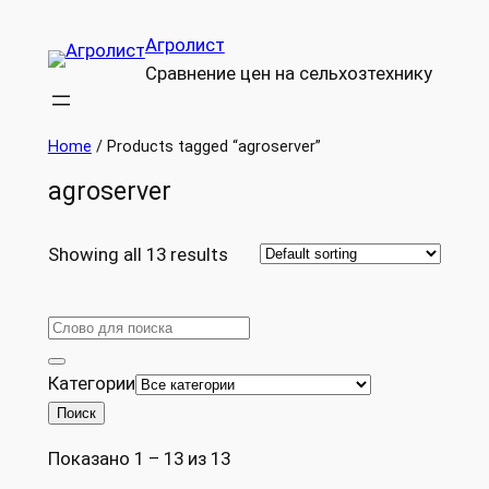
Перейти
Агролист
к
Сравнение цен на сельхозтехнику
содержимому
Home
/ Products tagged “agroserver”
agroserver
Showing all 13 results
Категории
Поиск
Показано 1 – 13 из 13